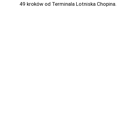
e
49 kroków od Terminala Lotniska Chopina.
r
w
u
j
t
e
r
a
z