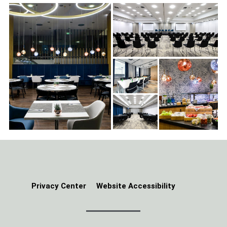
W
D
Ź
O
F
E
R
T
Ę
Privacy Center
Website Accessibility