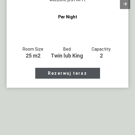
Per Night
Room Size
Bed
Capactity
25 m2
Twin lub King
2
h
Rezerwuj teraz
t
t
p
s://
w
w
w.
m
a
r
r
i