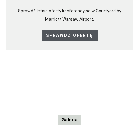
Sprawdź letnie oferty konferencyjne w Courtyard by
Marriott Warsaw Airport.
K
SPRAWDŹ OFERTĘ
O
N
F
E
R
E
N
C
Y
J
N
E
L
A
T
O
Galeria
S
P
R
A