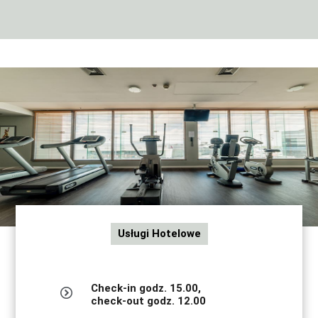
o
t
t.
c
o
m/
h
o
t
e
l
s/
h
o
t
e
l
-
r
o
o
Usługi Hotelowe
m
s/
w
a
w
Check-in godz. 15.00,
c
check-out godz. 12.00
y