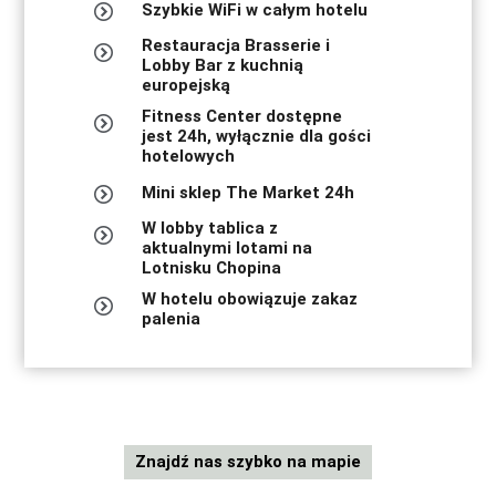
-
Szybkie WiFi w całym hotelu
c
o
Restauracja Brasserie i
u
Lobby Bar z kuchnią
r
europejską
t
y
Fitness Center dostępne
a
jest 24h, wyłącznie dla gości
r
hotelowych
d
-
Mini sklep The Market 24h
w
a
W lobby tablica z
r
aktualnymi lotami na
s
Lotnisku Chopina
a
w
W hotelu obowiązuje zakaz
-
palenia
a
i
r
p
o
r
t/
R
Znajdź nas szybko na mapie
e
z