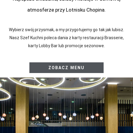
atmosferze przy Lotnisku Chopina.
Wybierz swój przysmak, a my przygotujemy go tak jak lubisz.
Nasz Szef Kuchni poleca dania z karty restauracji Brasserie,
karty Lobby Bar lub promocje sezonowe.
R
ZOBACZ MENU
e
s
t
a
u
r
a
c
j
a
i
B
a